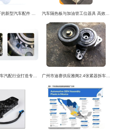
详解sp³d¹杂化下的新型汽车配件 从理论到应用
汽车隔热板与加油管工位器具 高效组装的核心装备，
海康机器人为汽车汽配行业打造专属“解码神器”
广州市迪赛供应雅阁2.4张紧器拆车件 质量与性价比之选