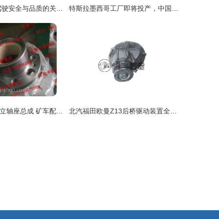
汽车玻璃配件 驾驶安全与品质的关键保障
特斯拉墨西哥工厂即将投产，中国汽车零部件产业加速出海——汽车装饰用品迎机遇窗口
陕汽同力转向节立轴座总成 矿车配件核心解析
北汽福田欧曼Z13后桥驱动装置全解析 原厂配件优势、价格与选购指南